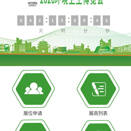
0
4
2
1
3
0
9
4
3
天
时
分
秒
展位申请
展商列表